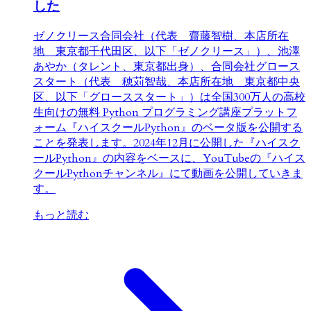
した
ゼノクリース合同会社（代表 齋藤智樹、本店所在
地 東京都千代田区、以下「ゼノクリース」）、池澤
あやか（タレント、東京都出身）、合同会社グロース
スタート（代表 穂苅智哉、本店所在地 東京都中央
区、以下「グローススタート」）は全国300万人の高校
生向けの無料 Python プログラミング講座プラットフ
ォーム『ハイスクールPython』のベータ版を公開する
ことを発表します。2024年12月に公開した『ハイスク
ールPython』の内容をベースに、YouTubeの『ハイス
クールPythonチャンネル』にて動画を公開していきま
す。
もっと読む