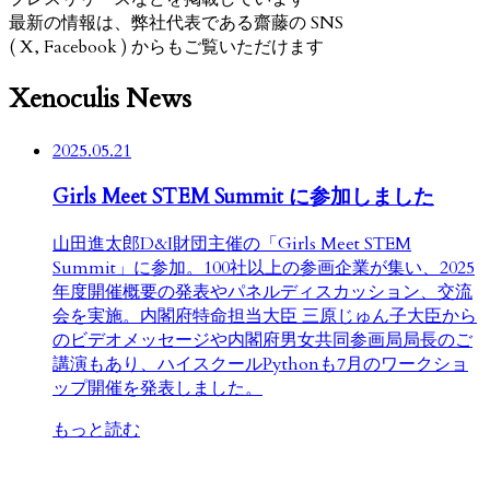
最新の情報は、弊社代表である齋藤の SNS
( X, Facebook ) からもご覧いただけます
Xenoculis News
2025.05.21
Girls Meet STEM Summit に参加しました
山田進太郎D&I財団主催の「Girls Meet STEM
Summit」に参加。100社以上の参画企業が集い、2025
年度開催概要の発表やパネルディスカッション、交流
会を実施。内閣府特命担当大臣 三原じゅん子大臣から
のビデオメッセージや内閣府男女共同参画局局長のご
講演もあり、ハイスクールPythonも7月のワークショ
ップ開催を発表しました。
もっと読む