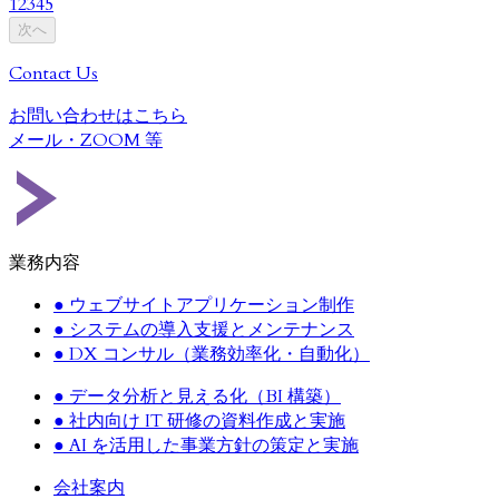
1
2
3
4
5
次へ
Contact Us
お問い合わせはこちら
メール・
ZOOM
等
業務内容
●
ウェブサイトアプリケーション制作
●
システムの導入支援とメンテナンス
●
DX コンサル（業務効率化・自動化）
●
データ分析と見える化（BI 構築）
●
社内向け IT 研修の資料作成と実施
●
AI を活用した事業方針の策定と実施
会社案内