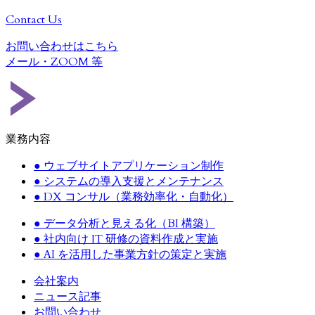
Contact Us
お問い合わせはこちら
メール・
ZOOM
等
業務内容
●
ウェブサイトアプリケーション制作
●
システムの導入支援とメンテナンス
●
DX コンサル（業務効率化・自動化）
●
データ分析と見える化（BI 構築）
●
社内向け IT 研修の資料作成と実施
●
AI を活用した事業方針の策定と実施
会社案内
ニュース記事
お問い合わせ