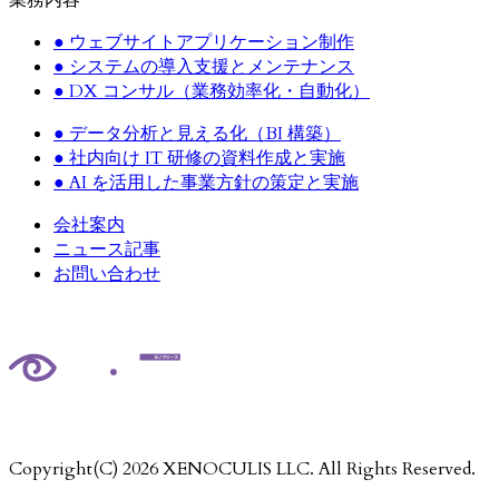
●
ウェブサイトアプリケーション制作
●
システムの導入支援とメンテナンス
●
DX コンサル（業務効率化・自動化）
●
データ分析と見える化（BI 構築）
●
社内向け IT 研修の資料作成と実施
●
AI を活用した事業方針の策定と実施
会社案内
ニュース記事
お問い合わせ
Copyright(C)
2026
XENOCULIS LLC. All Rights Reserved.