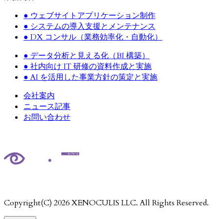
●
ウェブサイトアプリケーション制作
●
システムの導入支援とメンテナンス
●
DX コンサル（業務効率化・自動化）
●
データ分析と見える化（BI 構築）
●
社内向け IT 研修の資料作成と実施
●
AI を活用した事業方針の策定と実施
会社案内
ニュース記事
お問い合わせ
Copyright(C)
2026
XENOCULIS LLC. All Rights Reserved.